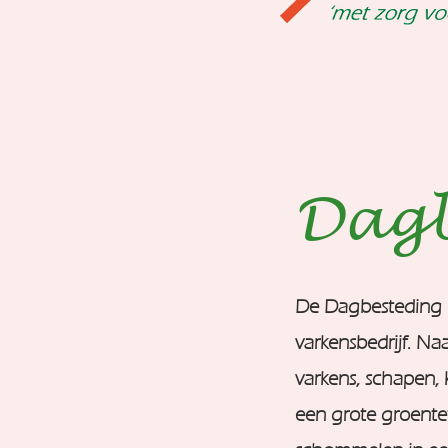
Dagb
De Dagbesteding i
varkensbedrijf. Na
varkens, schapen, 
een grote groente