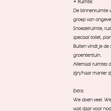
• Ruimte:
De binnenruimte v
groep van ongeve
Snoezelruimte, rus
speciaal toilet, pi
Buiten vindt je de
groententuin.
Allemaal ruimtes d
zijn/haar manier zi
Extra:
We doen veel.
We 
wat daar voor nodi